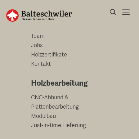
Springe
Me
zum
Unternehmen
Inhalt
Team
Jobs
Holzzertifikate
Kontakt
Holzbearbeitung
CNC-Abbund &
Plattenbearbeitung
Modulbau
Just-in-time Lieferung