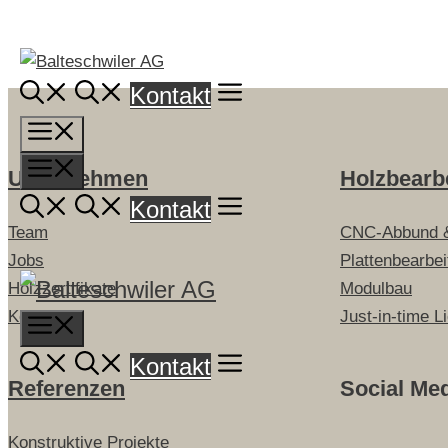
Springe
zum
Inhalt
Kontakt
Menü
Menü
Unternehmen
Holzbearb
Kontakt
Team
CNC-Abbund 
Jobs
Plattenbearbe
Holzzertifikate
Modulbau
Kontakt
Just-in-time L
Menu
Kontakt
Referenzen
Social Me
Konstruktive Projekte