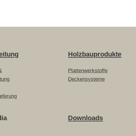
eitung
Holzbauprodukte
&
Plattenwerkstoffe
itung
Deckensysteme
ieferung
dia
Downloads