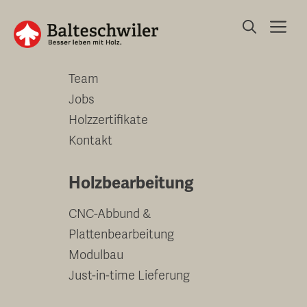
Springe
Me
zum
Unternehmen
Inhalt
Team
Jobs
Holzzertifikate
Kontakt
Holzbearbeitung
CNC-Abbund &
Plattenbearbeitung
Modulbau
Just-in-time Lieferung