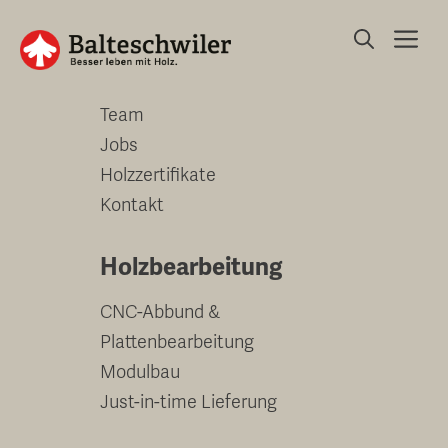
Springe
Me
zum
Unternehmen
Inhalt
Team
Jobs
Holzzertifikate
Kontakt
Holzbearbeitung
CNC-Abbund &
Plattenbearbeitung
Modulbau
Just-in-time Lieferung