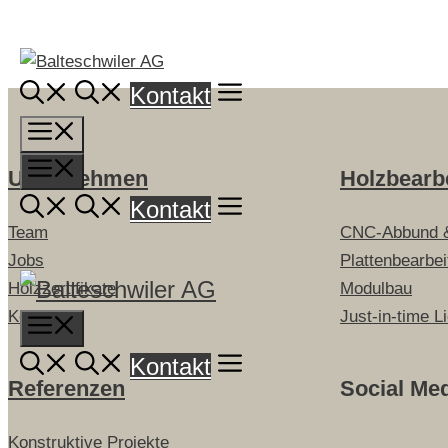
Springe
zum
Inhalt
Kontakt
Menü
Menü
Unternehmen
Holzbearb
Kontakt
Team
CNC-Abbund 
Jobs
Plattenbearbe
Holzzertifikate
Modulbau
Kontakt
Just-in-time L
Menu
Kontakt
Referenzen
Social Me
Konstruktive Projekte