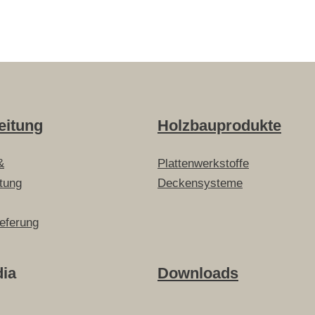
eitung
Holzbauprodukte
&
Plattenwerkstoffe
itung
Deckensysteme
ieferung
dia
Downloads