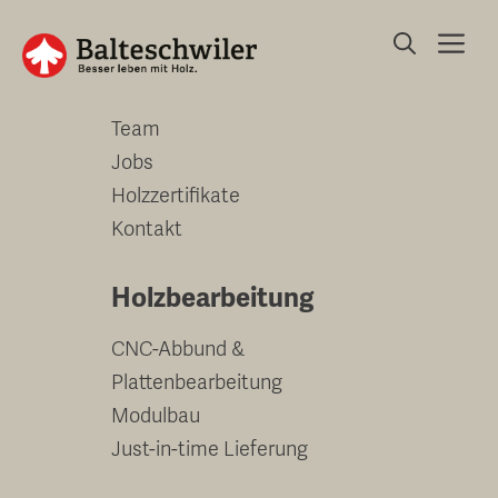
Springe
Me
zum
Unternehmen
Inhalt
Team
Jobs
Holzzertifikate
Kontakt
Holzbearbeitung
CNC-Abbund &
Plattenbearbeitung
Modulbau
Just-in-time Lieferung