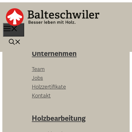
Springe
zum
Inhalt
Menu
Unternehmen
Team
Jobs
Holzzertifikate
Kontakt
Holzbearbeitung