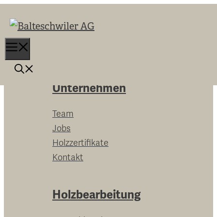
Springe
zum
Inhalt
Menu
Unternehmen
Team
Jobs
Holzzertifikate
Kontakt
Holzbearbeitung