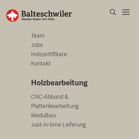
Springe
Me
zum
Unternehmen
Inhalt
Team
Jobs
Holzzertifikate
Kontakt
Holzbearbeitung
CNC-Abbund &
Plattenbearbeitung
Modulbau
Just-in-time Lieferung