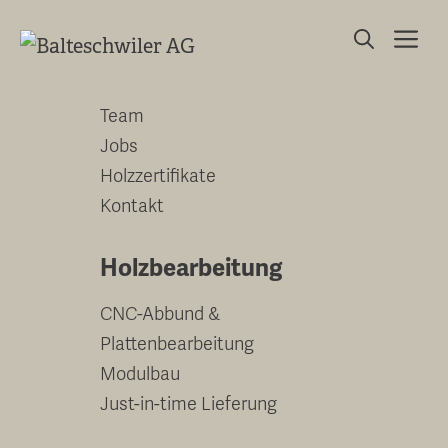
Springe
Me
zum
Unternehmen
Inhalt
Team
Jobs
Holzzertifikate
Kontakt
Holzbearbeitung
CNC-Abbund &
Plattenbearbeitung
Modulbau
Just-in-time Lieferung