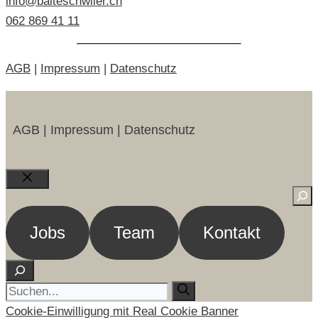
info@balteschwiler.ch
062 869 41 11
AGB
|
Impressum
|
Datenschutz
AGB | Impressum | Datenschutz
Close
Suc
Jobs
Team
Kontakt
Suchen
Suche
nach:
Cookie-Einwilligung mit Real Cookie Banner