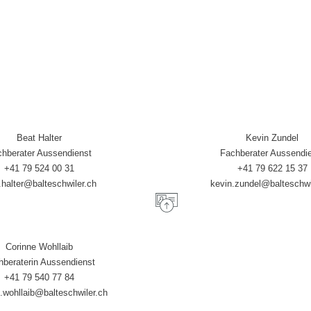
Beat Halter
Kevin Zundel
hberater Aussendienst
Fachberater Aussendi
+41 79 524 00 31
+41 79 622 15 37
.halter@balteschwiler.ch
kevin.zundel@balteschwi
Corinne Wohllaib
hberaterin Aussendienst
+41 79 540 77 84
.wohllaib@balteschwiler.ch