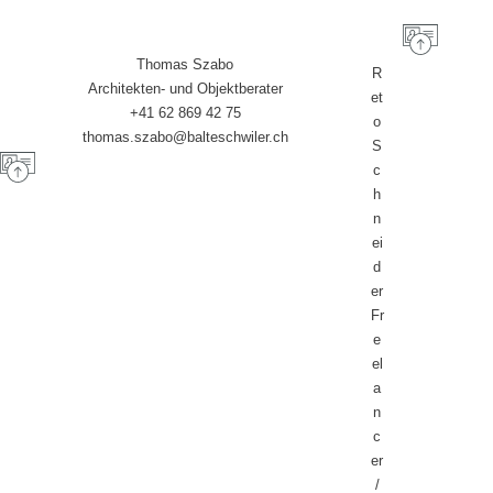
Thomas Szabo
R
Architekten- und Objektberater
et
+41 62 869 42 75
o
thomas.szabo@balteschwiler.ch
S
c
h
n
ei
d
er
Fr
e
el
a
n
c
er
/