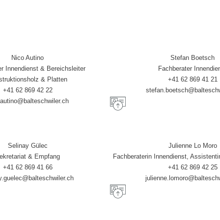
Nico Autino
Stefan Boetsch
r Innendienst & Bereichsleiter
Fachberater Innendie
truktionsholz & Platten
+41 62 869 41 21
+41 62 869 42 22
stefan.boetsch@balteschw
.autino@balteschwiler.ch
Selinay Gülec
Julienne Lo Moro
ekretariat & Empfang
Fachberaterin Innendienst, Assistenti
+41 62 869 41 66
+41 62 869 42 25
y.guelec@balteschwiler.ch
julienne.lomoro@balteschw