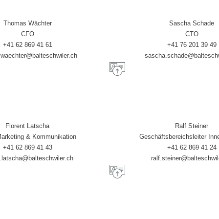
Thomas Wächter
Sascha Schade
CFO
CTO
+41 62 869 41 61
+41 76 201 39 49
waechter@balteschwiler.ch
s
ascha.schade
@balteschw
Florent Latscha
Ralf Steiner
Marketing & Kommunikation
Geschäftsbereichsleiter In
+41 62 869 41 43
+41 62 869 41 24
t.latscha@balteschwiler.ch
ralf.steiner@balteschwil