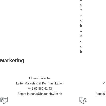
al
te
s
c
h
wi
le
r.
c
h
Marketing
Florent Latscha
Leiter Marketing & Kommunikation
Pr
+41 62 869 41 43
florent.latscha@balteschwiler.ch
franzis