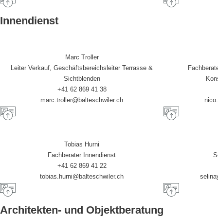
Innendienst
Marc Troller
Leiter Verkauf, Geschäftsbereichsleiter Terrasse &
Fachberate
Sichtblenden
Kons
+41 62 869 41 38
marc.troller@balteschwiler.ch
nico
Tobias Hurni
Fachberater Innendienst
S
+41 62 869 41 22
tobias.hurni@balteschwiler.ch
selina
Architekten- und Objektberatung