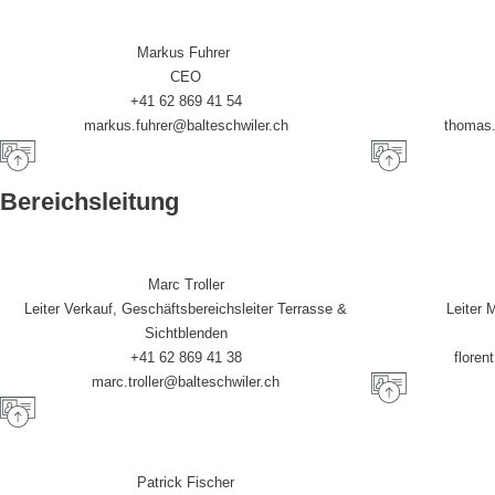
Markus Fuhrer
CEO
+41 62 869 41 54
markus.fuhrer@balteschwiler.ch
thomas.
Bereichsleitung
Marc Troller
Leiter Verkauf, Geschäftsbereichsleiter Terrasse &
Leiter 
Sichtblenden
+41 62 869 41 38
floren
marc.troller@balteschwiler.ch
Patrick Fischer