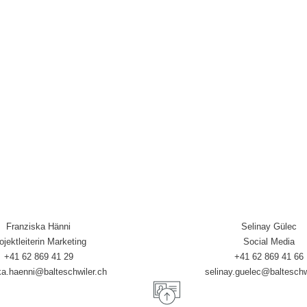
Franziska Hänni
Selinay Gülec
ojektleiterin Marketing
Social Media
+41 62 869 41 29
+41 62 869 41 66
ka.haenni@balteschwiler.ch
selinay.guelec@balteschw