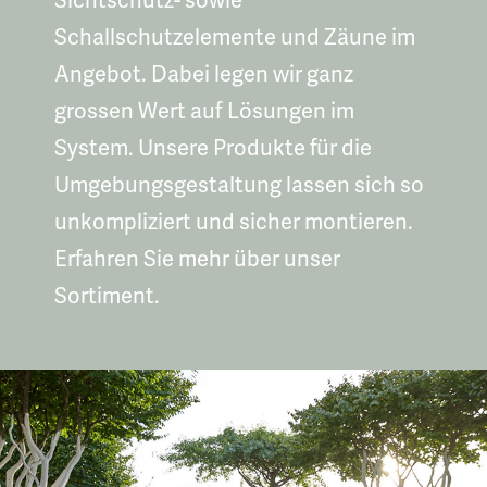
Sichtschutz- sowie
Schallschutzelemente und Zäune im
Angebot. Dabei legen wir ganz
grossen Wert auf Lösungen im
System. Unsere Produkte für die
Umgebungsgestaltung lassen sich so
unkompliziert und sicher montieren.
Erfahren Sie mehr über unser
Sortiment.