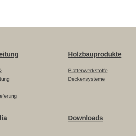
eitung
Holzbauprodukte
&
Plattenwerkstoffe
itung
Deckensysteme
ieferung
dia
Downloads