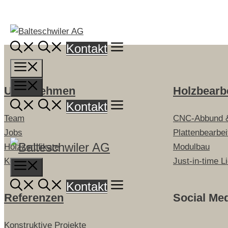
Springe
zum
Inhalt
Kontakt
Menü
Menü
Unternehmen
Holzbearb
Kontakt
Team
CNC-Abbund 
Jobs
Plattenbearbe
Holzzertifikate
Modulbau
Kontakt
Just-in-time L
Menu
Kontakt
Referenzen
Social Me
Konstruktive Projekte