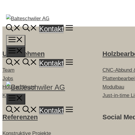
Springe
zum
Inhalt
Kontakt
Menü
Menü
Unternehmen
Holzbearb
Kontakt
Team
CNC-Abbund 
Jobs
Plattenbearbe
Holzzertifikate
Modulbau
Kontakt
Just-in-time L
Menu
Kontakt
Referenzen
Social Me
Konstruktive Projekte