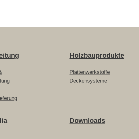
eitung
Holzbauprodukte
&
Plattenwerkstoffe
itung
Deckensysteme
ieferung
dia
Downloads