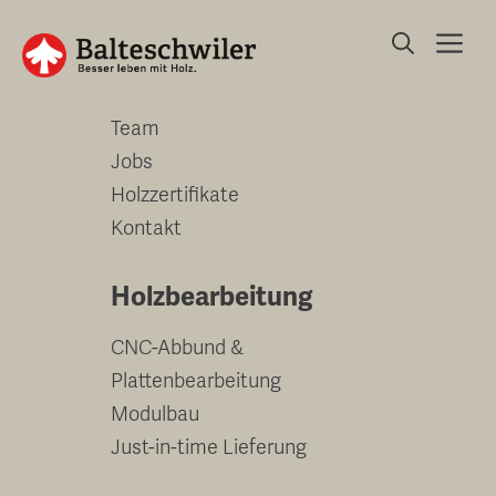
Springe
Me
zum
Unternehmen
Inhalt
Team
Jobs
Holzzertifikate
Kontakt
Holzbearbeitung
CNC-Abbund &
Plattenbearbeitung
Modulbau
Just-in-time Lieferung