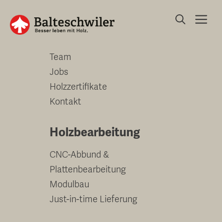
Springe
Me
zum
Unternehmen
Inhalt
Team
Jobs
Holzzertifikate
Kontakt
Holzbearbeitung
CNC-Abbund &
Plattenbearbeitung
Modulbau
Just-in-time Lieferung