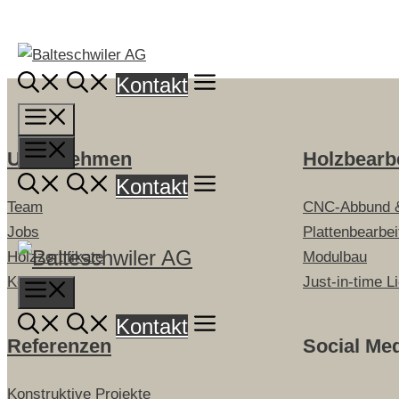
Springe
zum
Inhalt
Kontakt
Menü
Menü
Unternehmen
Holzbearb
Kontakt
Team
CNC-Abbund 
Jobs
Plattenbearbe
Holzzertifikate
Modulbau
Kontakt
Just-in-time L
Menu
Kontakt
Referenzen
Social Me
Konstruktive Projekte