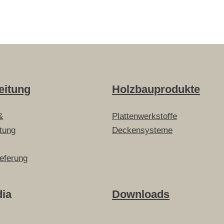
eitung
Holzbauprodukte
&
Plattenwerkstoffe
itung
Deckensysteme
ieferung
dia
Downloads