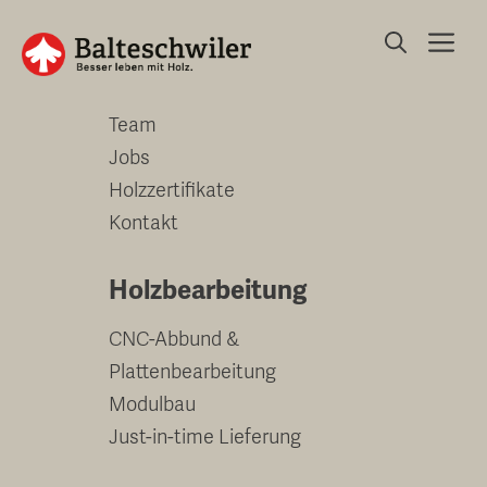
Springe
Me
zum
Unternehmen
Inhalt
Team
Jobs
Holzzertifikate
Kontakt
Holzbearbeitung
CNC-Abbund &
Plattenbearbeitung
Modulbau
Just-in-time Lieferung