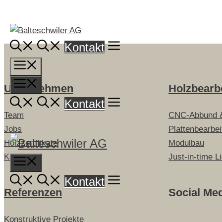
Springe
zum
Inhalt
Kontakt
Menü
Menü
Unternehmen
Holzbearb
Kontakt
Team
CNC-Abbund 
Jobs
Plattenbearbe
Holzzertifikate
Modulbau
Kontakt
Just-in-time L
Menu
Kontakt
Referenzen
Social Me
Konstruktive Projekte