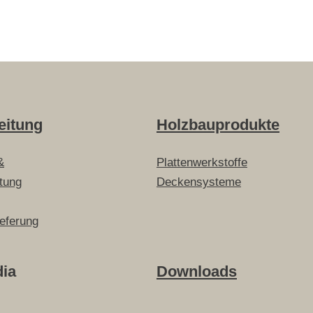
eitung
Holzbauprodukte
&
Plattenwerkstoffe
itung
Deckensysteme
ieferung
dia
Downloads