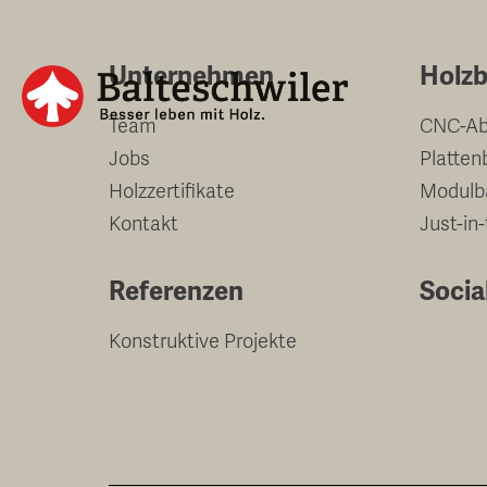
Springe
zum
Unternehmen
Holzb
Inhalt
Team
CNC-Ab
Jobs
Platten
Holzzertifikate
Modulb
Kontakt
Just-in
Referenzen
Socia
Konstruktive Projekte