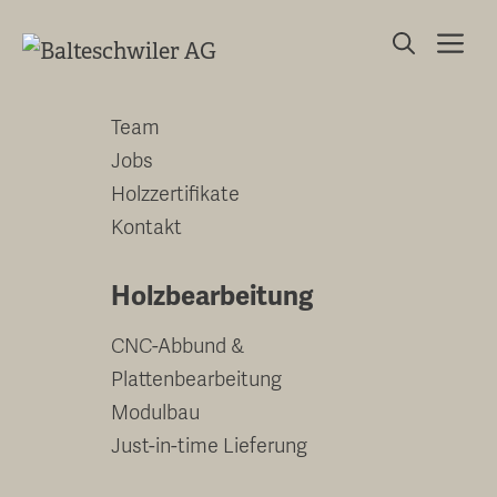
Springe
Me
zum
Unternehmen
Inhalt
Team
Jobs
Holzzertifikate
Kontakt
Holzbearbeitung
CNC-Abbund &
Plattenbearbeitung
Modulbau
Just-in-time Lieferung