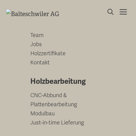
Springe
Me
zum
Unternehmen
Inhalt
Team
Jobs
Holzzertifikate
Kontakt
Holzbearbeitung
CNC-Abbund &
Plattenbearbeitung
Modulbau
Just-in-time Lieferung