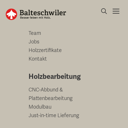
Springe
Me
zum
Unternehmen
Inhalt
Team
Jobs
Holzzertifikate
Kontakt
Holzbearbeitung
CNC-Abbund &
Plattenbearbeitung
Modulbau
Just-in-time Lieferung