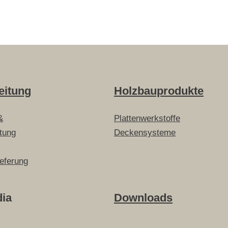
eitung
Holzbauprodukte
&
Plattenwerkstoffe
itung
Deckensysteme
ieferung
dia
Downloads