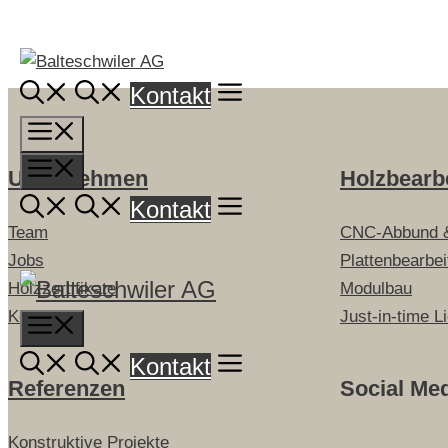
Springe
zum
Inhalt
Kontakt
Menü
Menü
Unternehmen
Holzbearb
Kontakt
Team
CNC-Abbund 
Jobs
Plattenbearbe
Holzzertifikate
Modulbau
Kontakt
Just-in-time L
Menu
Kontakt
Referenzen
Social Me
Konstruktive Projekte