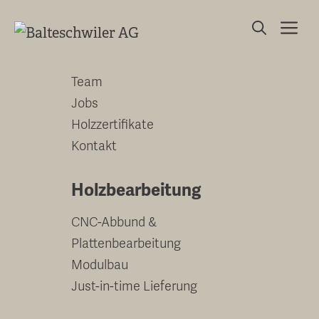
Springe
Me
zum
Unternehmen
Inhalt
Team
Jobs
Holzzertifikate
Kontakt
Holzbearbeitung
CNC-Abbund &
Plattenbearbeitung
Modulbau
Just-in-time Lieferung