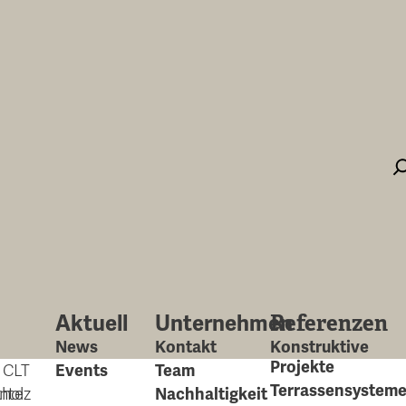
S
u
c
h
e
n
Referenzen
Aktuell
Unternehmen
News
Kontakt
Konstruktive
Projekte
z CLT
Events
Team
Terrassensystem
tholz
nte
Nachhaltigkeit