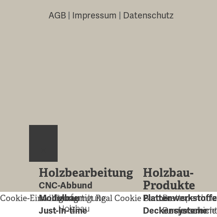
AGB
|
Impressum
|
Datenschutz
Close
Holzbearbeitung
Holzbau-
Produkte
CNC-Abbund
Modulbau
Vorfertigung
Plattenwerkstoffe
Brettsperrhol
Cookie-Einwilligung mit Real Cookie Banner
Holzbau
Just-in-time
Deckensysteme
Furnierschich
Deckeneleme