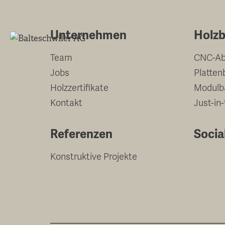
Springe
zum
Unternehmen
Holzb
Inhalt
Team
CNC-Ab
Jobs
Platten
Holzzertifikate
Modulb
Kontakt
Just-in
Referenzen
Socia
Konstruktive Projekte