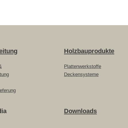
eitung
Holzbauprodukte
&
Plattenwerkstoffe
itung
Deckensysteme
ieferung
dia
Downloads