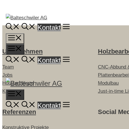
Springe
zum
Inhalt
Kontakt
Menü
Menü
Unternehmen
Holzbearb
Kontakt
Team
CNC-Abbund 
Jobs
Plattenbearbe
Holzzertifikate
Modulbau
Kontakt
Just-in-time L
Menu
Kontakt
Referenzen
Social Me
Konstruktive Projekte