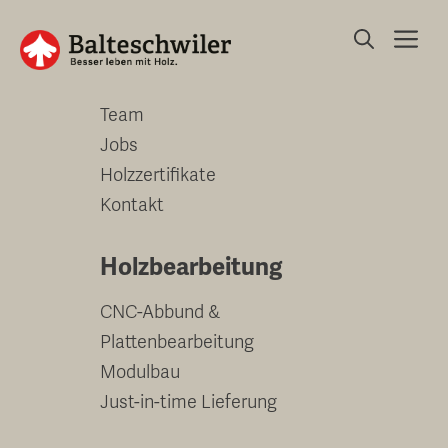
Springe
Me
zum
Unternehmen
Inhalt
Team
Jobs
Holzzertifikate
Kontakt
Holzbearbeitung
CNC-Abbund &
Plattenbearbeitung
Modulbau
Just-in-time Lieferung