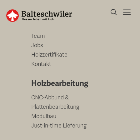
Springe
Me
zum
Unternehmen
Inhalt
Team
Jobs
Holzzertifikate
Kontakt
Holzbearbeitung
CNC-Abbund &
Plattenbearbeitung
Modulbau
Just-in-time Lieferung