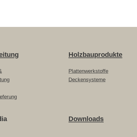
eitung
Holzbauprodukte
&
Plattenwerkstoffe
itung
Deckensysteme
ieferung
dia
Downloads