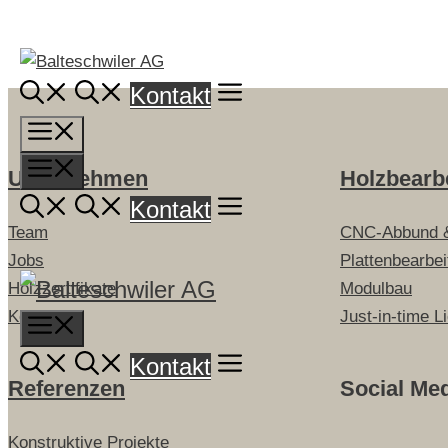
Springe
zum
Inhalt
Kontakt
Menü
Menü
Unternehmen
Holzbearb
Kontakt
Team
CNC-Abbund 
Jobs
Plattenbearbe
Holzzertifikate
Modulbau
Kontakt
Just-in-time L
Menu
Kontakt
Referenzen
Social Me
Konstruktive Projekte