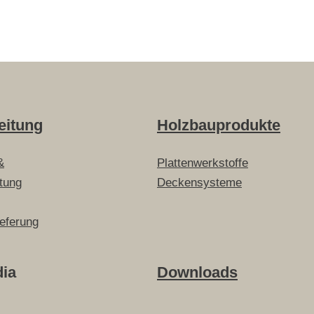
eitung
Holzbauprodukte
&
Plattenwerkstoffe
itung
Deckensysteme
ieferung
dia
Downloads