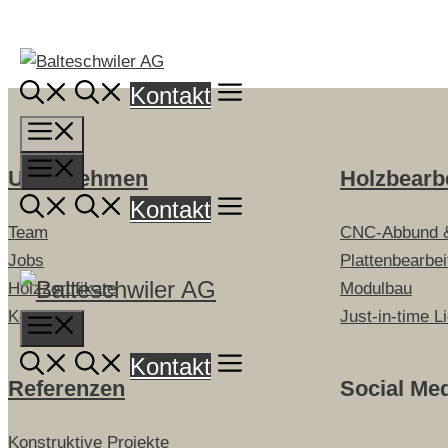
Springe
zum
Inhalt
Kontakt
Menü
Menü
Unternehmen
Holzbearb
Kontakt
Team
CNC-Abbund 
Jobs
Plattenbearbe
Holzzertifikate
Modulbau
Kontakt
Just-in-time L
Menu
Kontakt
Referenzen
Social Me
Konstruktive Projekte