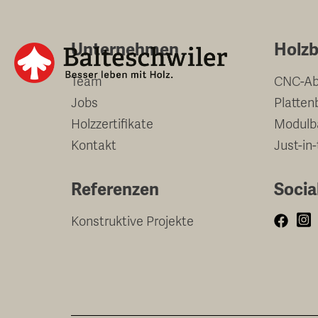
Springe
zum
Unternehmen
Holzb
Inhalt
Team
CNC-Ab
Jobs
Platten
Holzzertifikate
Modulb
Kontakt
Just-in
Referenzen
Socia
Konstruktive Projekte