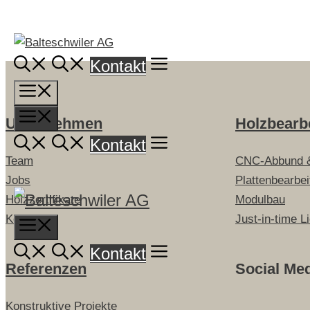
Springe
zum
Inhalt
Kontakt
Menü
Menü
Unternehmen
Holzbearb
Kontakt
Team
CNC-Abbund 
Jobs
Plattenbearbe
Holzzertifikate
Modulbau
Kontakt
Just-in-time L
Menu
Kontakt
Referenzen
Social Me
Konstruktive Projekte