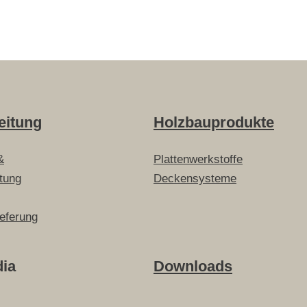
eitung
Holzbauprodukte
&
Plattenwerkstoffe
itung
Deckensysteme
ieferung
dia
Downloads