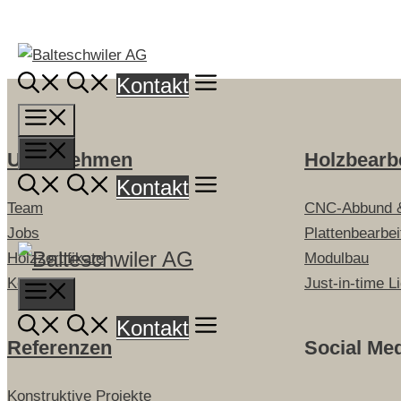
Springe
zum
Inhalt
Kontakt
Menü
Menü
Unternehmen
Holzbearb
Kontakt
Team
CNC-Abbund 
Jobs
Plattenbearbe
Holzzertifikate
Modulbau
Kontakt
Just-in-time L
Menu
Kontakt
Referenzen
Social Me
Konstruktive Projekte