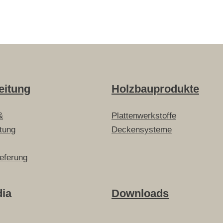
eitung
Holzbauprodukte
&
Plattenwerkstoffe
itung
Deckensysteme
ieferung
dia
Downloads