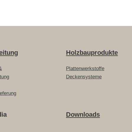
eitung
Holzbauprodukte
&
Plattenwerkstoffe
itung
Deckensysteme
ieferung
dia
Downloads