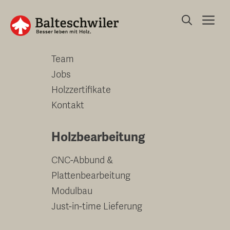
Springe
Me
zum
Unternehmen
Inhalt
Team
Jobs
Holzzertifikate
Kontakt
Holzbearbeitung
CNC-Abbund &
Plattenbearbeitung
Modulbau
Just-in-time Lieferung