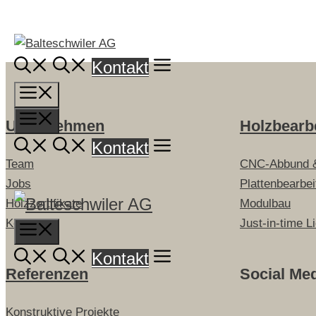
Springe
zum
Inhalt
Kontakt
Menü
Menü
Unternehmen
Holzbearb
Kontakt
Team
CNC-Abbund 
Jobs
Plattenbearbe
Holzzertifikate
Modulbau
Kontakt
Just-in-time L
Menu
Kontakt
Referenzen
Social Me
Konstruktive Projekte