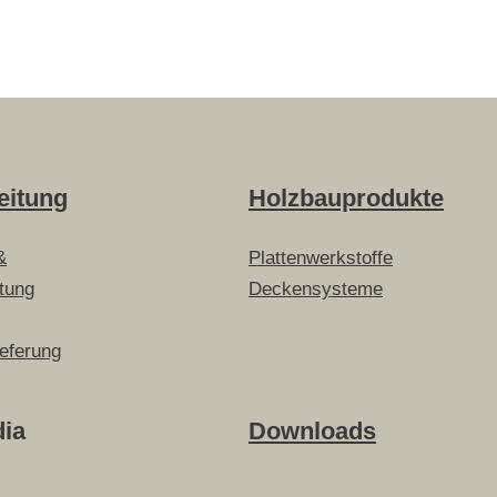
eitung
Holzbauprodukte
&
Plattenwerkstoffe
itung
Deckensysteme
ieferung
dia
Downloads