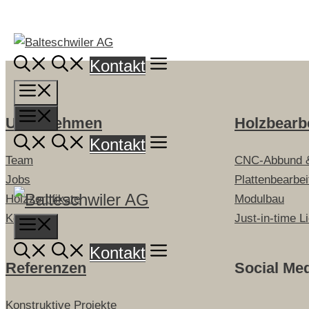
Springe
zum
Inhalt
Kontakt
Menü
Menü
Unternehmen
Holzbearb
Kontakt
Team
CNC-Abbund 
Jobs
Plattenbearbe
Holzzertifikate
Modulbau
Kontakt
Just-in-time L
Menu
Kontakt
Referenzen
Social Me
Konstruktive Projekte