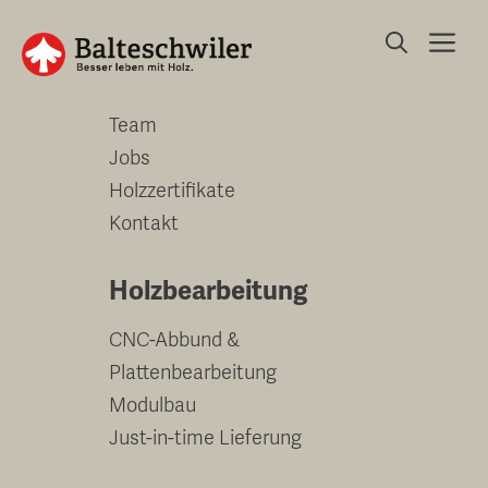
Springe
Me
zum
Unternehmen
Inhalt
Team
Jobs
Holzzertifikate
Kontakt
Holzbearbeitung
CNC-Abbund &
Plattenbearbeitung
Modulbau
Just-in-time Lieferung