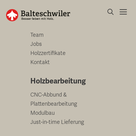
Springe
Me
zum
Unternehmen
Inhalt
Team
Jobs
Holzzertifikate
Kontakt
Holzbearbeitung
CNC-Abbund &
Plattenbearbeitung
Modulbau
Just-in-time Lieferung