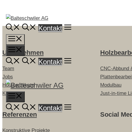
Springe
zum
Inhalt
Kontakt
Menü
Menü
Unternehmen
Holzbearb
Kontakt
Team
CNC-Abbund 
Jobs
Plattenbearbe
Holzzertifikate
Modulbau
Kontakt
Just-in-time L
Menu
Kontakt
Referenzen
Social Me
Konstruktive Projekte