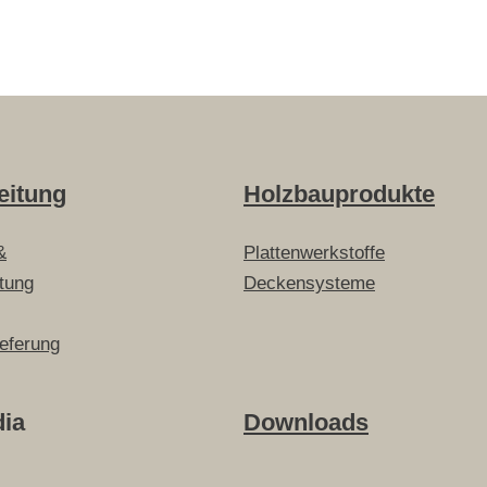
eitung
Holzbauprodukte
&
Plattenwerkstoffe
itung
Deckensysteme
ieferung
dia
Downloads