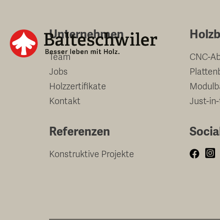
Springe
zum
Unternehmen
Holzb
Inhalt
Team
CNC-Ab
Jobs
Platten
Holzzertifikate
Modulb
Kontakt
Just-in
Referenzen
Socia
Konstruktive Projekte