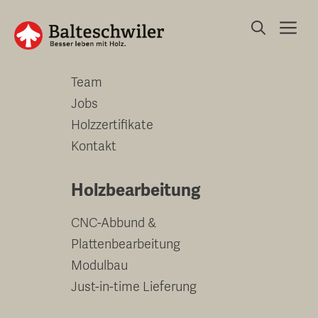
Springe
Me
zum
Unternehmen
Inhalt
Team
Jobs
Holzzertifikate
Kontakt
Holzbearbeitung
CNC-Abbund &
Plattenbearbeitung
Modulbau
Just-in-time Lieferung