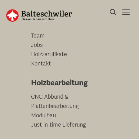
Springe
Me
zum
Unternehmen
Inhalt
Team
Jobs
Holzzertifikate
Kontakt
Holzbearbeitung
CNC-Abbund &
Plattenbearbeitung
Modulbau
Just-in-time Lieferung