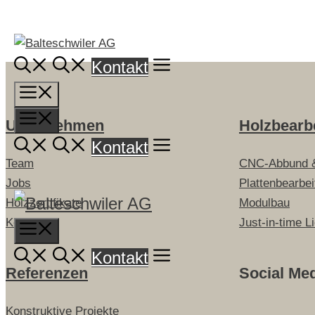
Springe
zum
Inhalt
Kontakt
Menü
Menü
Unternehmen
Holzbearb
Kontakt
Team
CNC-Abbund 
Jobs
Plattenbearbe
Holzzertifikate
Modulbau
Kontakt
Just-in-time L
Menu
Kontakt
Referenzen
Social Me
Konstruktive Projekte