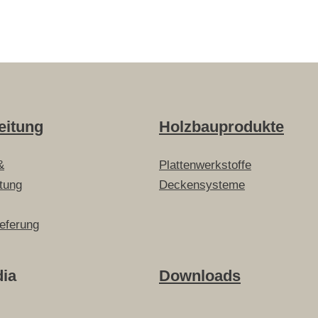
eitung
Holzbauprodukte
&
Plattenwerkstoffe
itung
Deckensysteme
ieferung
dia
Downloads