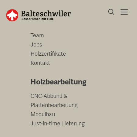
Springe
Me
zum
Unternehmen
Inhalt
Team
Jobs
Holzzertifikate
Kontakt
Holzbearbeitung
CNC-Abbund &
Plattenbearbeitung
Modulbau
Just-in-time Lieferung