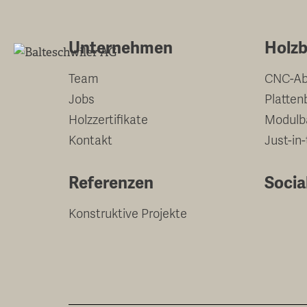
Springe
zum
Unternehmen
Holzb
Inhalt
Team
CNC-Ab
Jobs
Platten
Holzzertifikate
Modulb
Kontakt
Just-in
Referenzen
Socia
Konstruktive Projekte