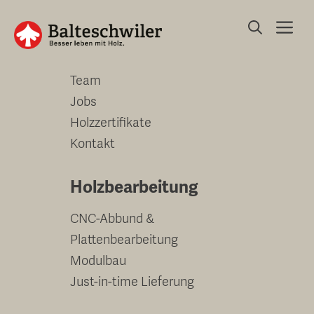
Springe
Me
zum
Unternehmen
Inhalt
Team
Jobs
Holzzertifikate
Kontakt
Holzbearbeitung
CNC-Abbund &
Plattenbearbeitung
Modulbau
Just-in-time Lieferung